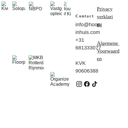
Privacy
verklari
Contact
ng
info@hoop
inhuis.com
+31 
Algemene 
681333077
Voorwaard
en
KVK 
90606388