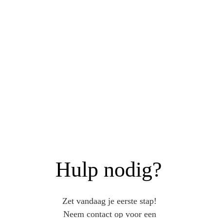
”
Ik hikte er al een tijd tegen aan en 
dit was even het zetje wat ik nodig 
heb. Manuela is ons ontzettend 
goed tot hulp geweest. Ik voel mij 
nu ook gemotiveerd om andere 
ruimtes in huis aan te pakken
.”
- Shanuska -
Hulp nodig?
Zet vandaag je eerste stap! 
Neem contact op voor een 