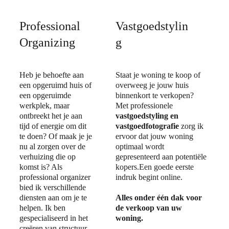
Professional 
Vastgoedstylin
Organizing
g
Heb je behoefte aan 
Staat je woning te koop of 
een opgeruimd huis of 
overweeg je jouw huis 
een opgeruimde 
binnenkort te verkopen? 
werkplek, maar 
Met professionele 
ontbreekt het je aan 
vastgoedstyling en 
tijd of energie om dit 
vastgoedfotografie
 zorg ik 
te doen? Of maak je je 
ervoor dat jouw woning 
nu al zorgen over de 
optimaal wordt 
verhuizing die op 
gepresenteerd aan potentiële 
komst is? Als 
kopers.Een goede eerste 
professional organizer 
indruk begint online. 
bied ik verschillende 
diensten aan om je te 
Alles onder één dak voor 
helpen. Ik ben 
de verkoop van uw 
gespecialiseerd in het 
woning.
creëren van structuur 